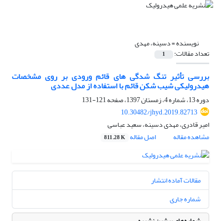
نویسنده =
دسینه، مهدی
تعداد مقالات:
1
بررسی تأثیر تنگ شدگی های قائم ورودی بر روی مشخصات
هیدرولیکی شیب شکن قائم با استفاده از مدل عددی
دوره 13، شماره 4، زمستان 1397، صفحه
121-131
10.30482/jhyd.2019.82713
امیر قادری، مهدی دسینه، سعید عباسی
مشاهده مقاله
اصل مقاله
811.28 K
مقالات آماده انتشار
شماره جاری
شماره‌های پیشین نشریه