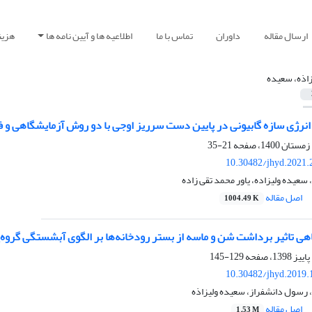
ارسال مقاله
داوران
تماس با ما
اطلاعیه ها و آیین نامه ها
هزین
زاذه، سعیده
انرژی سازه گابیونی در پایین دست سرریز اوجی با دو روش آزمایشگاهی و 
21-35
10.30482/jhyd.2021.
عیده ولیزاده، یاور محمد تقی زاده
اصل مقاله
1004.49 K
هی تاثیر برداشت شن و ماسه از بستر رودخانه‌ها بر الگوی آبشستگی گروه‌پ
129-145
10.30482/jhyd.2019.
رسول دانشفراز، سعیده ولیزاذه
اصل مقاله
1.53 M