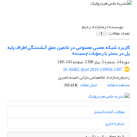
نویسنده =
رضازاده، رحیم
تعداد مقالات:
1
کاربرد شبکه عصبی مصنوعی در تخمین عمق آبشستگی اطراف پایه
پل در بستر با رسوبات چسبنده
دوره 14، شماره 1، بهار 1398، صفحه
141-149
10.30482/jhyd.2019.139956.1307
رحیم رضازاده، غلامعباس بارانی، امینه ناصری
مشاهده مقاله
اصل مقاله
332.22 K
مقالات آماده انتشار
شماره جاری
شماره‌های پیشین نشریه