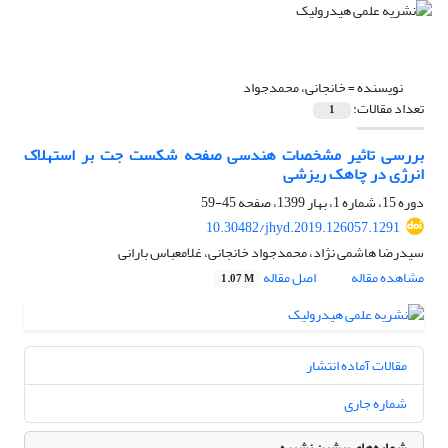
نویسنده =
خانجانی، محمدجواد
تعداد مقالات:
1
بررسی تاثیر مشخصات هندسی صفحه شکست جت بر استهلاک
انرژی در چاهک ریزشی
دوره 15، شماره 1، بهار 1399، صفحه
45-59
10.30482/jhyd.2019.126057.1291
سیدرضا هاشمی نژاد، محمدجواد خانجانی، غلامعباس بارانی
مشاهده مقاله
اصل مقاله
1.07 M
مقالات آماده انتشار
شماره جاری
شماره‌های پیشین نشریه