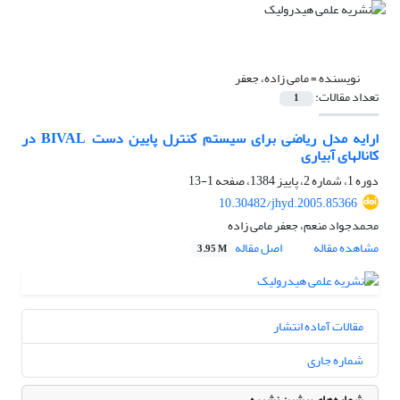
نویسنده =
مامی زاده، جعفر
تعداد مقالات:
1
ارایه مدل ریاضی برای سیستم کنترل پایین دست BIVAL در
کانالهای آبیاری
دوره 1، شماره 2، پاییز 1384، صفحه
1-13
10.30482/jhyd.2005.85366
محمدجواد منعم، جعفر مامی زاده
مشاهده مقاله
اصل مقاله
3.95 M
مقالات آماده انتشار
شماره جاری
شماره‌های پیشین نشریه