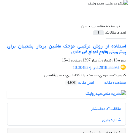
نویسنده =
قاسمی، حسن
تعداد مقالات:
1
استفاده از روش ترکیبی موجک-ماشین بردار پشتیبان برای
پیش‌بینی وقوع امواج غیرعادی
دوره 13، شماره 1، بهار 1397، صفحه
1-15
10.30482/jhyd.2018.58393
کیومرث محمودی، محمد جواد کتابداری، حسن قاسمی
مشاهده مقاله
اصل مقاله
4.9 M
مقالات آماده انتشار
شماره جاری
شماره‌های پیشین نشریه