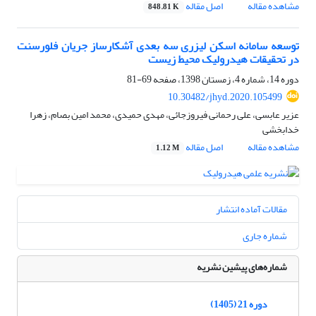
مشاهده مقاله
اصل مقاله
848.81 K
توسعه سامانه اسکن لیزری سه بعدی آشکارساز جریان فلورسنت
در تحقیقات هیدرولیک محیط زیست
دوره 14، شماره 4، زمستان 1398، صفحه
69-81
10.30482/jhyd.2020.105499
عزیر عابسی، علی رحمانی فیروزجائی، مهدی حمیدی، محمد امین بصام، زهرا
خدابخشی
مشاهده مقاله
اصل مقاله
1.12 M
مقالات آماده انتشار
شماره جاری
شماره‌های پیشین نشریه
دوره 21 (1405)