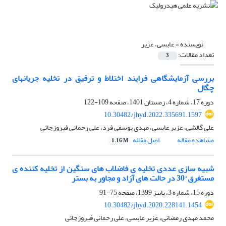
نویسنده =
عابسی، عزیر
تعداد مقالات:
3
بررسی آزمایشگاهی فرایند اختلاط و ترقیق در تخلیه جریانهای
چگال
دوره 17، شماره 4، زمستان 1401، صفحه
109-122
10.30482/jhyd.2022.335691.1597
علی گالشی، عزیر عابسی، مهدی یوسفی فرد، علی رحمانی فیروزجائی
مشاهده مقاله
اصل مقاله
1.16 M
شبیه سازی عددی تخلیه ی فاضلاب های سنگین از تخلیه کننده ی
مستغرق °30 در حالت های آزاد و مجاور به بستر
دوره 15، شماره 3، پاییز 1399، صفحه
75-91
10.30482/jhyd.2020.228141.1454
محمد مهدی رمضانی، عزیر عابسی، علی رحمانی فیروزجائی