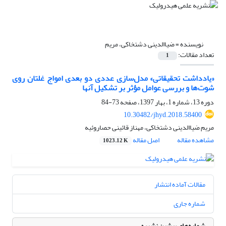
نویسنده =
ضیاالدینی دشتخاکی، مریم
تعداد مقالات:
1
«یادداشت تحقیقاتی» مدل‌سازی عددی دو بعدی امواج غلتان روی
شوت‌ها و بررسی عوامل مؤثر بر تشکیل آنها
دوره 13، شماره 1، بهار 1397، صفحه
73-84
10.30482/jhyd.2018.58400
مریم ضیاالدینی دشتخاکی، مهناز قائینی حصاروئیه
مشاهده مقاله
اصل مقاله
1023.12 K
مقالات آماده انتشار
شماره جاری
شماره‌های پیشین نشریه