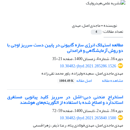
نویسنده =
ماجدی اصل، مهدی
تعداد مقالات:
4
مطالعه استهلاک انرژی سازه گابیونی در پایین دست سرریز اوجی با
دو روش آزمایشگاهی و فرامدلی
دوره 16، شماره 4، زمستان 1400، صفحه
21-35
10.30482/jhyd.2021.285286.1526
مهدی ماجدی اصل، سعیده ولیزاده، یاور محمد تقی زاده
مشاهده مقاله
اصل مقاله
1004.49 K
استخراج منحنی دبی-اشل در سرریز کلید پیانویی مستغرق
استاندارد و اصلاح شده با استفاده از الگوریتم‌های هوشمند
دوره 16، شماره 2، تابستان 1400، صفحه
59-72
10.30482/jhyd.2021.265840.1500
مهدی ماجدی اصل، مهدی فولادی پناه، رعنا ذیفر، زهرا قسمی