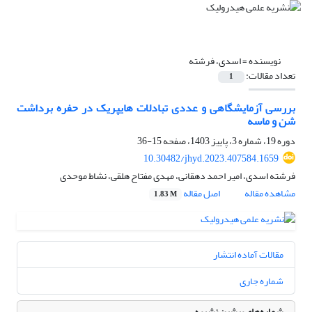
نویسنده =
اسدی، فرشته
تعداد مقالات:
1
بررسی آزمایشگاهی و عددی تبادلات هایپریک در حفره برداشت
شن و ماسه
دوره 19، شماره 3، پاییز 1403، صفحه
15-36
10.30482/jhyd.2023.407584.1659
فرشته اسدی، امیر احمد دهقانی، مهدی مفتاح هلقی، نشاط موحدی
مشاهده مقاله
اصل مقاله
1.83 M
مقالات آماده انتشار
شماره جاری
شماره‌های پیشین نشریه