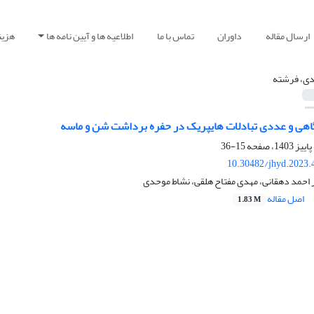
ارسال مقاله
داوران
تماس با ما
اطلاعیه ها و آیین نامه ها
هزین
ی، فرشته
هی و عددی تبادلات هایپریک در حفره برداشت شن و ماسه
15-36
10.30482/jhyd.2023.
 احمد دهقانی، مهدی مفتاح هلقی، نشاط موحدی
اصل مقاله
1.83 M