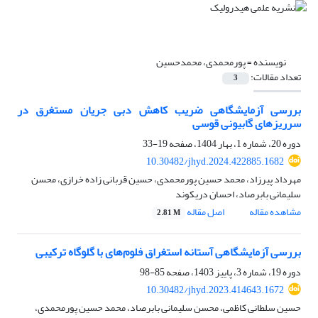
نویسنده =
پورمحمدی، محمدحسین
تعداد مقالات:
3
بررسی آزمایشگاهی ضریب کاهش دبی جریان مستغرق در
سرریزهای گابیونی قوسی
دوره 20، شماره 1، بهار 1404، صفحه
19-33
10.30482/jhyd.2024.422885.1682
مهرداد پیرزاد، محمد حسین پورمحمدی، حسین قربانی زاده خرازی، محسن
سلیمانی بابرصاد، احسان دریکوند
مشاهده مقاله
اصل مقاله
2.81 M
بررسی آزمایشگاهی آستانه استغراق فلوم‌های با گلوگاه ترکیبی
دوره 19، شماره 3، پاییز 1403، صفحه
85-98
10.30482/jhyd.2023.414643.1672
حسین سلطانی کاظمی، محسن سلیمانی بابرصاد، محمد حسین پورمحمدی،