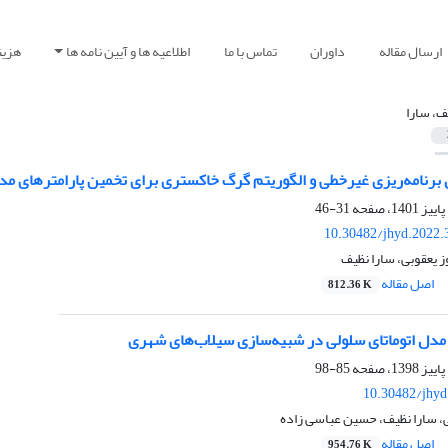
ارسال مقاله
داوران
تماس با ما
اطلاعیه ها و آیین نامه ها
هزین
ف، سارا
 برنامه‌ریزی غیرخطی و الگوریتم گرگ خاکستری برای تخمین پارامترهای م
31-46
10.30482/jhyd.2022.
ز یعقوبی، سارا نظیف
اصل مقاله
812.36 K
دل اتوماتای سلولی در شبیه‌سازی سیلاب‌های شهری
85-98
10.30482/jhyd
سارا نظیف، حسین عباسی زاده
اصل مقاله
954.76 K