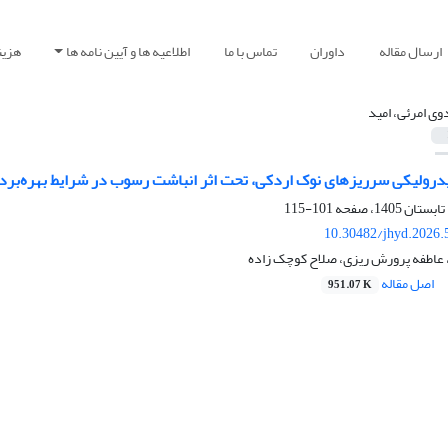
ارسال مقاله
داوران
تماس با ما
اطلاعیه ها و آیین نامه ها
هزین
وی امرئی، امید
هیدرولیکی سرریزهای نوک اردکی، تحت اثر انباشت رسوب در شرایط بهره‌برد
101-115
10.30482/jhyd.2026.
، عاطفه پرورش ریزی، صلاح کوچک زاده
اصل مقاله
951.07 K