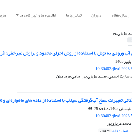
ارسال مقاله
داوران
تماس با ما
اطلاعیه ها و آیین نامه ها
هزین
د عزیزی‌پور
 آب ورودی به تونل با استفاده از روش اجزای محدود و برازش غیرخطی: اث
10.30482/jhyd.2026.
سارینا احمدی، محمد عزیزی پور، هادی فرهادیان
 تغییرات سطح آب‌گرفتگی سیلاب با استفاده از داده های ماهواره‌ای و Google Earth Engine
79-99
10.30482/jhyd.2026.
محمد عزیزی‌پور
اصل مقاله
2.08 M