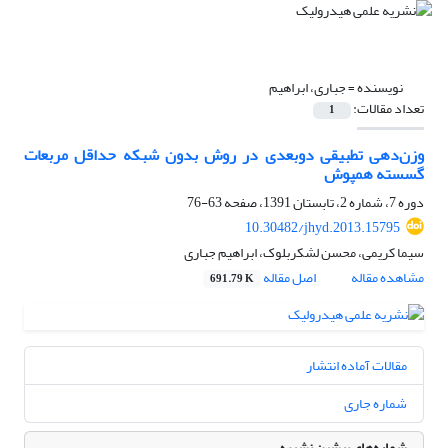
نویسنده =
جباری، ابراهیم
تعداد مقالات:
1
وزن‌دهی تطبیقی دوبعدی در روش بدون شبکه حداقل مربعات
گسسته همپوش
دوره 7، شماره 2، تابستان 1391، صفحه
63-76
10.30482/jhyd.2013.15795
سیما کریمی، محسن لشکربلوک، ابراهیم جباری
مشاهده مقاله
اصل مقاله
691.79 K
مقالات آماده انتشار
شماره جاری
شماره‌های پیشین نشریه