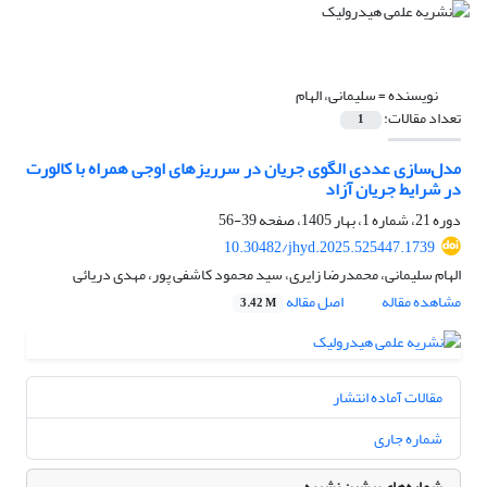
نویسنده =
سلیمانی، الهام
تعداد مقالات:
1
مدل‌سازی عددی الگوی جریان در سرریزهای اوجی همراه با کالورت
در شرایط جریان آزاد
دوره 21، شماره 1، بهار 1405، صفحه
39-56
10.30482/jhyd.2025.525447.1739
الهام سلیمانی، محمدرضا زایری، سید محمود کاشفی پور، مهدی دریائی
مشاهده مقاله
اصل مقاله
3.42 M
مقالات آماده انتشار
شماره جاری
شماره‌های پیشین نشریه