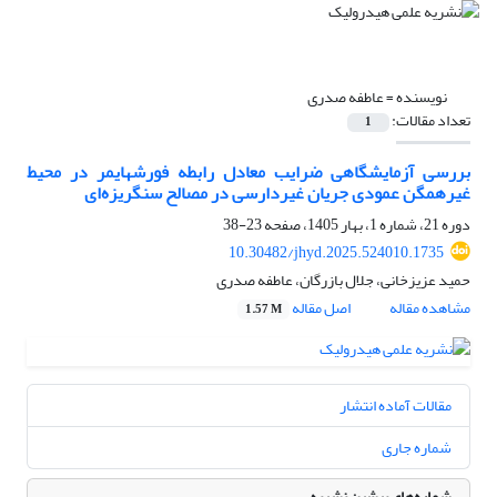
نویسنده =
عاطفه صدری
تعداد مقالات:
1
بررسی آزمایشگاهی ضرایب معادل رابطه فورشهایمر در محیط
غیرهمگن عمودی جریان غیردارسی در مصالح سنگریزه‌ای
دوره 21، شماره 1، بهار 1405، صفحه
23-38
10.30482/jhyd.2025.524010.1735
حمید عزیزخانی، جلال بازرگان، عاطفه صدری
مشاهده مقاله
اصل مقاله
1.57 M
مقالات آماده انتشار
شماره جاری
شماره‌های پیشین نشریه