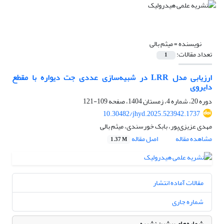
نویسنده =
میثم بالی
تعداد مقالات:
1
ارزیابی مدل LRR در شبیه‌سازی عددی جت دیواره با مقطع
دایروی
دوره 20، شماره 4، زمستان 1404، صفحه
109-121
10.30482/jhyd.2025.523942.1737
مهدی عزیزی‌پور، بابک خورسندی، میثم بالی
مشاهده مقاله
اصل مقاله
1.37 M
مقالات آماده انتشار
شماره جاری
شماره‌های پیشین نشریه