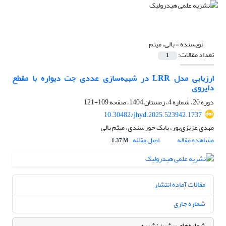
نویسنده =
بالی، میثم
تعداد مقالات:
1
ارزیابی مدل LRR در شبیه‌سازی عددی جت دیواره با مقطع
دایروی
دوره 20، شماره 4، زمستان 1404، صفحه
109-121
10.30482/jhyd.2025.523942.1737
مهدی عزیزی‌پور، بابک خورسندی، میثم بالی
مشاهده مقاله
اصل مقاله
1.37 M
مقالات آماده انتشار
شماره جاری
شماره‌های پیشین نشریه