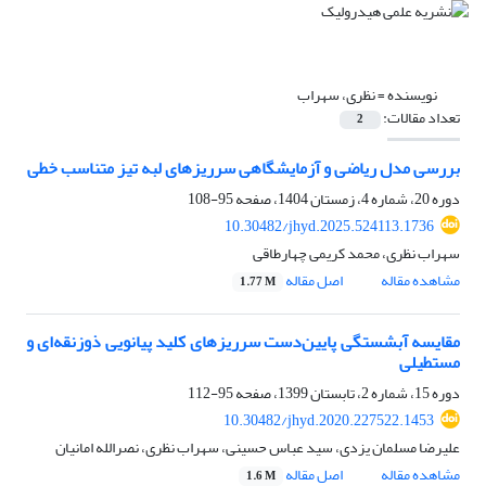
نویسنده =
نظری، سهراب
تعداد مقالات:
2
بررسی مدل ریاضی و آزمایشگاهی سرریزهای لبه تیز متناسب خطی
دوره 20، شماره 4، زمستان 1404، صفحه
95-108
10.30482/jhyd.2025.524113.1736
سهراب نظری، محمد کریمی چهارطاقی
مشاهده مقاله
اصل مقاله
1.77 M
مقایسه آبشستگی پایین‌دست سرریزهای کلید پیانویی ذوزنقه‌ای و
مستطیلی
دوره 15، شماره 2، تابستان 1399، صفحه
95-112
10.30482/jhyd.2020.227522.1453
علیرضا مسلمان یزدی، سید عباس حسینی، سهراب نظری، نصرالله امانیان
مشاهده مقاله
اصل مقاله
1.6 M