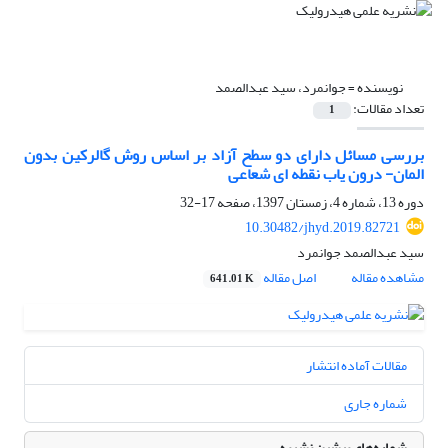
نویسنده =
جوانمرد، سید عبدالصمد
تعداد مقالات:
1
بررسی مسائل دارای دو سطح آزاد بر اساس روش گالرکین بدون
المان- درون یاب نقطه ای شعاعی
دوره 13، شماره 4، زمستان 1397، صفحه
17-32
10.30482/jhyd.2019.82721
سید عبدالصمد جوانمرد
مشاهده مقاله
اصل مقاله
641.01 K
مقالات آماده انتشار
شماره جاری
شماره‌های پیشین نشریه