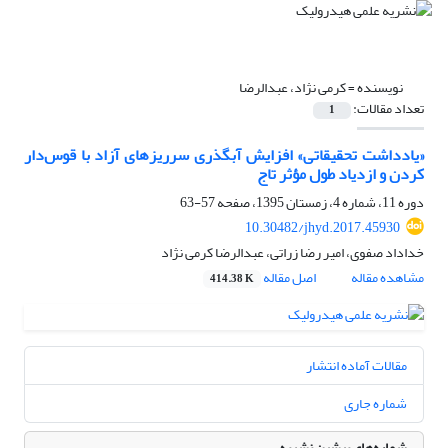
نویسنده =
کرمی نژاد، عبدالرضا
تعداد مقالات:
1
«یادداشت تحقیقاتی» افزایش آبگذری سرریزهای آزاد با قوس‌دار
کردن و ازدیاد طول مؤثر تاج
دوره 11، شماره 4، زمستان 1395، صفحه
57-63
10.30482/jhyd.2017.45930
خداداد صفوی، امیر رضا زراتی، عبدالرضا کرمی نژاد
مشاهده مقاله
اصل مقاله
414.38 K
مقالات آماده انتشار
شماره جاری
شماره‌های پیشین نشریه