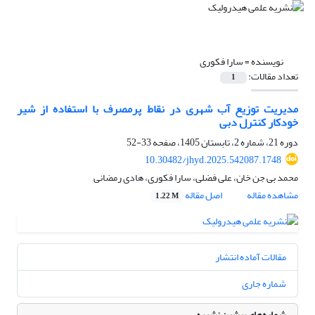
نویسنده =
سارا فکوری
تعداد مقالات:
1
مدیریت توزیع آب شهری در نقاط پرمصرف با استفاده از شیر
خودکار کنترل دبی
دوره 21، شماره 2، تابستان 1405، صفحه
33-52
10.30482/jhyd.2025.542087.1748
محمد بی جن خان، علی فضلی، سارا فکوری، هادی رمضانی
مشاهده مقاله
اصل مقاله
1.22 M
مقالات آماده انتشار
شماره جاری
شماره‌های پیشین نشریه