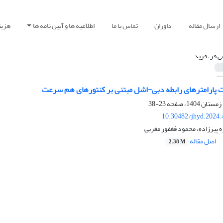
ارسال مقاله
داوران
تماس با ما
اطلاعیه ها و آیین نامه ها
هزین
ی فر، فرید
پارامترهای رابطه دبی-اشل مبتنی بر کنتورهای هم سرعت
23-38
10.30482/jhyd.2024.
ه پیرزاده، محمود فغفور مغربی
اصل مقاله
2.38 M