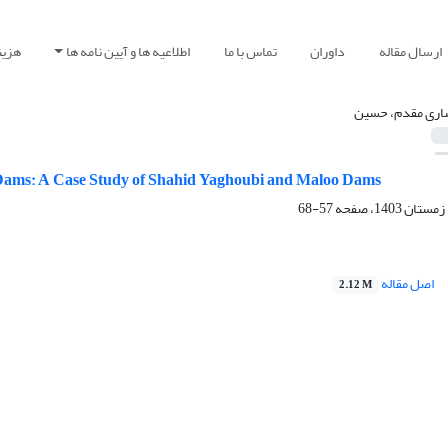
ارسال مقاله
داوران
تماس با ما
اطلاعیه ها و آیین نامه ها
هزین
اری مقدم، حسین
h Dams: A Case Study of Shahid Yaghoubi and Maloo Dams
57-68
اصل مقاله
2.12 M