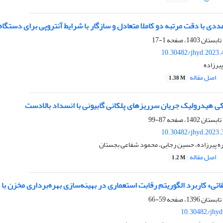
دی با دقت مرتبه دو کاملا متعادل و سازگار با شرایط آنتروپی برای دستگ
1-17
10.30482/jhyd.2023.
پیرزاده
اصل مقاله
1.38 M
ی هیدرولیک جریان سرریزهای پلکانی گابیونی با انسداد بالادست
87-99
10.30482/jhyd.2023.
ره پیرزاده، حسین رجایی، محمود شفاعی بجستان
اصل مقاله
1.2 M
تی» کاربرد الگوریتم رقابت استعماری در بهینه‌سازی بهره‌برداری مخزن با
59-66
10.30482/jhyd