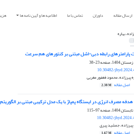
ارسال مقاله
داوران
تماس با ما
اطلاعیه ها و آیین نامه ها
هزین
اده، بهاره
پارامترهای رابطه دبی-اشل مبتنی بر کنتورهای هم سرعت
23-38
10.30482/jhyd.2024.
ه پیرزاده، محمود فغفور مغربی
اصل مقاله
2.38 M
 هدفه مصرف انرژی در ایستگاه پمپاژ با یک مدل ترکیبی مبتنی بر الگوریت
97-115
10.30482/jhyd.2024.
پیرزاده، جمشید پیری
اصل مقاله
1.67 M