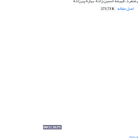
نفرد، فهیمه حسین زاده، بهاره پیرزاده
اصل مقاله
273.73 K