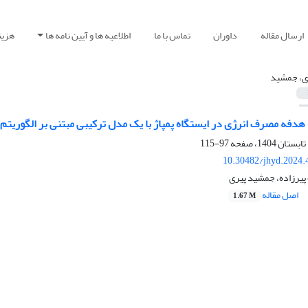
ارسال مقاله
داوران
تماس با ما
اطلاعیه ها و آیین نامه ها
هزین
ی، جمشید
 هدفه مصرف انرژی در ایستگاه پمپاژ با یک مدل ترکیبی مبتنی بر الگوریت
97-115
10.30482/jhyd.2024.
پیرزاده، جمشید پیری
اصل مقاله
1.67 M