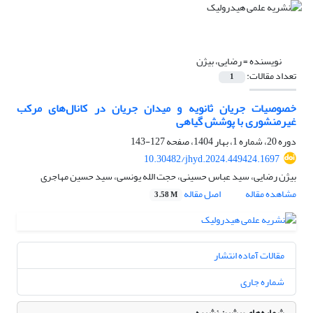
نویسنده =
رضایی، بیژن
تعداد مقالات:
1
خصوصیات جریان ثانویه و میدان جریان در کانال‌های مرکب
غیرمنشوری با پوشش گیاهی
دوره 20، شماره 1، بهار 1404، صفحه
127-143
10.30482/jhyd.2024.449424.1697
بیژن رضایی، سید عباس حسینی، حجت الله یونسی، سید حسین مهاجری
مشاهده مقاله
اصل مقاله
3.58 M
مقالات آماده انتشار
شماره جاری
شماره‌های پیشین نشریه