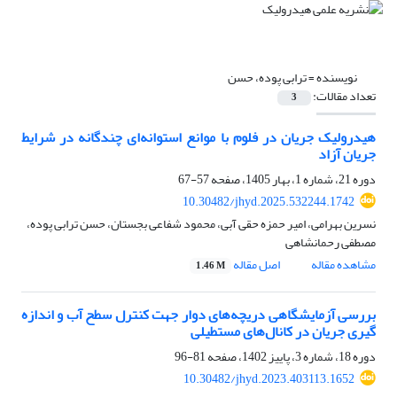
نویسنده =
ترابی پوده، حسن
تعداد مقالات:
3
هیدرولیک جریان در فلوم با موانع استوانه‌ای چندگانه در شرایط
جریان آزاد
دوره 21، شماره 1، بهار 1405، صفحه
57-67
10.30482/jhyd.2025.532244.1742
نسرین بهرامی، امیر حمزه حقی آبی، محمود شفاعی بجستان، حسن ترابی پوده،
مصطفی رحمانشاهی
مشاهده مقاله
اصل مقاله
1.46 M
بررسی آزمایشگاهی دریچه‌های دوار جهت کنترل سطح آب و اندازه
گیری جریان در کانال‌های مستطیلی
دوره 18، شماره 3، پاییز 1402، صفحه
81-96
10.30482/jhyd.2023.403113.1652