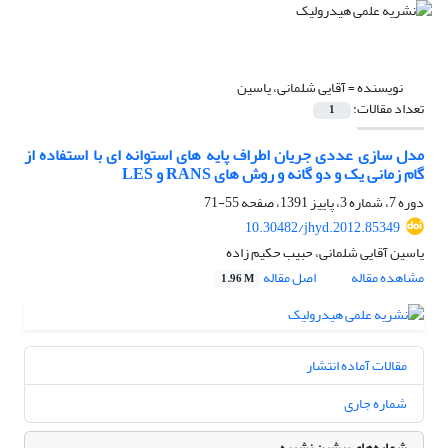
نویسنده =
آقایی شلمانی، یاسین
تعداد مقالات:
1
مدل سازی عددی جریان اطراف پایه های استوانه ای با استفاده از
گام زمانی یک و دو گانه و روش های RANS و LES
دوره 7، شماره 3، پاییز 1391، صفحه
55-71
10.30482/jhyd.2012.85349
یاسین آقایی شلمانی، حبیب حکیم زاده
مشاهده مقاله
اصل مقاله
1.96 M
مقالات آماده انتشار
شماره جاری
شماره‌های پیشین نشریه