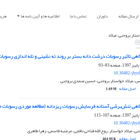
ارسال مقاله
داوران
تماس با ما
اطلاعیه ها و آیین نامه ها
هزین
ستار بروجنی، میلاد
هی تاثیر رسوبات درشت دانه بستر بر روند ته نشینی و تله اندازی رسوبا
83-93
10.30482/jhyd
، میلاد خواستار بروجنی، حسین صمدی بروجنی
اصل مقاله
1.69 M
هی تنش‌برشی آستانه فرسایش رسوبات ریزدانه (مطالعه موردی رسوبات 
107-115
10.30482/jhyd
 میلاد خواستار، روح الله فتاحی نافچی، مرضیه قاسمی، زهرا طاهری
اصل مقاله
464.99 K