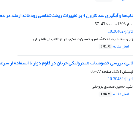
 4 بر تغییرات ریخت‌شناسی رودخانه ارمند در ده سال اخیر (94-1384)
43-57
10.30482/jhyd
وجنی، سعید رضا خداشناس، حسین صمدی، الهام طاهریان طاهریان
اصل مقاله
5.81 M
تی» بررسی خصوصیات هیدرولیکی جریان در فلوم دوار با استفاده از سرعت‌س
77-85
10.30482/jhyd
وجنی، حسین صمدی بروجنی
اصل مقاله
1.08 M