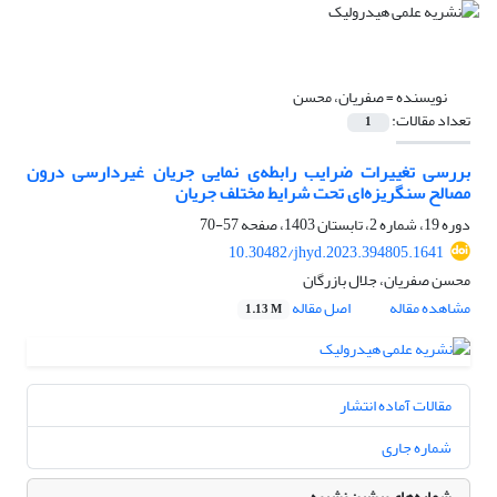
نویسنده =
صفریان، محسن
تعداد مقالات:
1
بررسی تغییرات ضرایب رابطه‌ی نمایی جریان غیردارسی درون
مصالح سنگریزه‌ای تحت شرایط مختلف جریان
دوره 19، شماره 2، تابستان 1403، صفحه
57-70
10.30482/jhyd.2023.394805.1641
محسن صفریان، جلال بازرگان
مشاهده مقاله
اصل مقاله
1.13 M
مقالات آماده انتشار
شماره جاری
شماره‌های پیشین نشریه