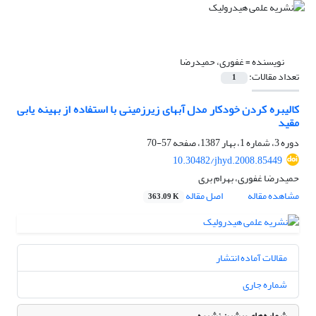
نویسنده =
غفوری، حمیدرضا
تعداد مقالات:
1
کالیبره کردن خودکار مدل آبهای زیرزمینی با استفاده از بهینه یابی
مقید
دوره 3، شماره 1، بهار 1387، صفحه
57-70
10.30482/jhyd.2008.85449
حمیدرضا غفوری، بهرام بری
مشاهده مقاله
اصل مقاله
363.09 K
مقالات آماده انتشار
شماره جاری
شماره‌های پیشین نشریه