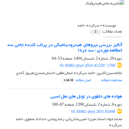
نویسنده =
سرکرده، حامد
تعداد مقالات:
2
آنالیز بررسی نیروهای هیدرودینامیکی در پرتاب کننده جامی سد
(مطالعه موردی : سد جره)
دوره 20، شماره 2، تابستان 1404، صفحه
53-64
10.30482/jhyd.2024.453207.1700
غلامحسین اکبری، حامد سرکرده، ایمان لطفی، احسان صدری فیروز آبادی
مشاهده مقاله
اصل مقاله
1.66 M
هواده های حلقوی در تونل های نعل اسبی
دوره 6، شماره 2، تابستان 1390، صفحه
87-100
10.30482/jhyd.2011.85498
محمدجواد استاد میرزا، امیررضا زراتی، رضا روشن، خداداد صفوی، حامد
سرکرده