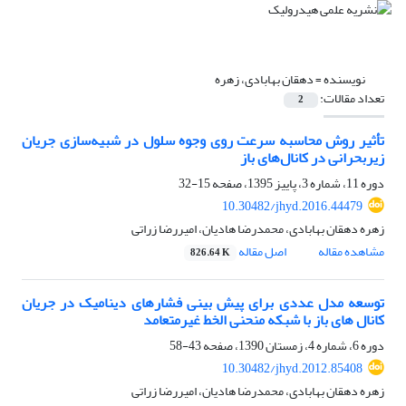
نویسنده =
دهقان بهابادی، زهره
تعداد مقالات:
2
تأثیر روش محاسبه سرعت روی وجوه سلول در شبیه‌سازی جریان
زیربحرانی در کانال‌های باز
دوره 11، شماره 3، پاییز 1395، صفحه
15-32
10.30482/jhyd.2016.44479
زهره دهقان بهابادی، محمدرضا هادیان، امیررضا زراتی
مشاهده مقاله
اصل مقاله
826.64 K
توسعه مدل عددی برای پیش بینی فشارهای دینامیک در جریان
کانال های باز با شبکه منحنی الخط غیرمتعامد
دوره 6، شماره 4، زمستان 1390، صفحه
43-58
10.30482/jhyd.2012.85408
زهره دهقان بهابادی، محمدرضا هادیان، امیررضا زراتی