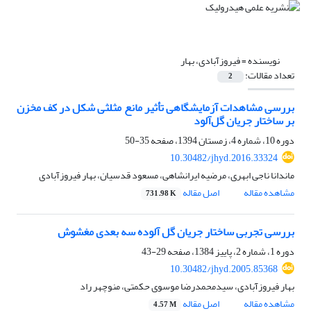
نویسنده =
فیروزآبادی، بهار
تعداد مقالات:
2
بررسی مشاهدات آزمایشگاهی تأثیر مانع مثلثی شکل در کف مخزن
بر ساختار جریان گل‌آلود
دوره 10، شماره 4، زمستان 1394، صفحه
35-50
10.30482/jhyd.2016.33324
ماندانا ناجی ابهری، مرضیه ایرانشاهی، مسعود قدسیان، بهار فیروزآبادی
مشاهده مقاله
اصل مقاله
731.98 K
بررسی تجربی ساختار جریان گل آلوده سه بعدی مغشوش
دوره 1، شماره 2، پاییز 1384، صفحه
29-43
10.30482/jhyd.2005.85368
بهار فیروزآبادی، سیدمحمدرضا موسوی حکمتی، منوچهر راد
مشاهده مقاله
اصل مقاله
4.57 M