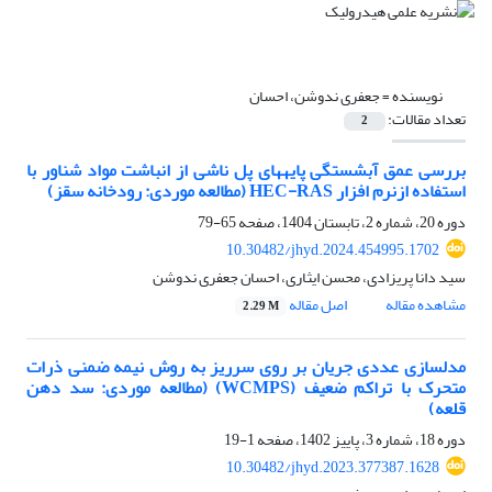
نویسنده =
جعفری ندوشن، احسان
تعداد مقالات:
2
بررسی عمق آبشستگی پایه‏های پل ناشی از انباشت مواد شناور با
استفاده ازنرم افزار HEC-RAS (مطالعه موردی: رودخانه سقز)
دوره 20، شماره 2، تابستان 1404، صفحه
65-79
10.30482/jhyd.2024.454995.1702
سید دانا پریزادی، محسن ایثاری، احسان جعفری ندوشن
مشاهده مقاله
اصل مقاله
2.29 M
مدلسازی عددی جریان بر روی سرریز به روش نیمه ضمنی ذرات
متحرک با تراکم ضعیف (WCMPS) (مطالعه موردی: سد دهن
قلعه)
دوره 18، شماره 3، پاییز 1402، صفحه
1-19
10.30482/jhyd.2023.377387.1628