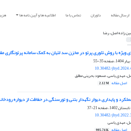
ارسال مقاله
داوران
تماس با ما
اطلاعیه ها و آیین نامه ها
هزین
ن زاده اصل، رضا
ی ویژه با روش تئوری پرتو در مخزن سد لتیان به کمک سامانه پرتونگاری م
35-55
10.30482/jhyd.2024.
ل، مهدی یاسی، مسعود بحرینی مطلق
اصل مقاله
2.12 M
کرد و پایداری دیوار نگهدار بتنی و تورسنگی در حفاظت از دیواره رودخان
21-37
10.30482/jhyd.2022.
ل، مهدی یاسی
اصل مقاله
995.74 K