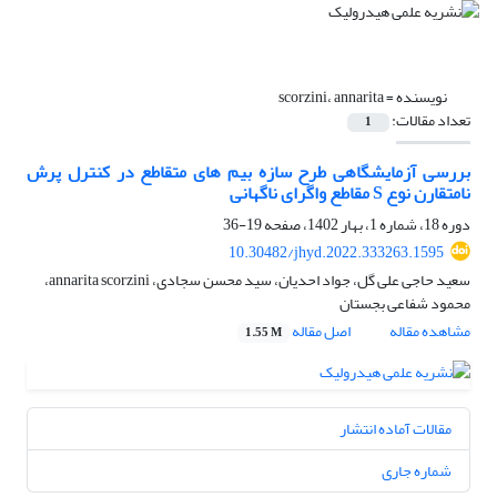
نویسنده =
scorzini، annarita
تعداد مقالات:
1
بررسی آزمایشگاهی طرح سازه بیم های متقاطع در کنترل پرش
نامتقارن نوع S مقاطع واگرای ناگهانی
دوره 18، شماره 1، بهار 1402، صفحه
19-36
10.30482/jhyd.2022.333263.1595
سعید حاجی علی گل، جواد احدیان، سید محسن سجادی، annarita scorzini،
محمود شفاعی بجستان
مشاهده مقاله
اصل مقاله
1.55 M
مقالات آماده انتشار
شماره جاری