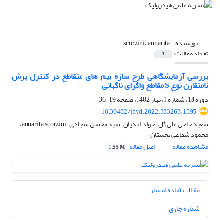
نویسنده =
scorzini، annarita
تعداد مقالات:
1
بررسی آزمایشگاهی طرح سازه بیم های متقاطع در کنترل پرش
نامتقارن نوع S مقاطع واگرای ناگهانی
دوره 18، شماره 1، بهار 1402، صفحه
19-36
10.30482/jhyd.2022.333263.1595
سعید حاجی علی گل، جواد احدیان، سید محسن سجادی، annarita scorzini،
محمود شفاعی بجستان
مشاهده مقاله
اصل مقاله
1.55 M
مقالات آماده انتشار
شماره جاری