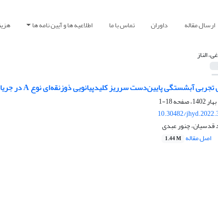
ارسال مقاله
داوران
تماس با ما
اطلاعیه ها و آیین نامه ها
هزین
ی، الناز
بی آبشستگی پایین‌دست سرریز کلیدپیانویی ذوزنقه‌ای نوع A در جریان آزاد و مستغرق
18-1
10.30482/jhyd.2022.
د قدسیان، چنور عبدی
اصل مقاله
1.44 M